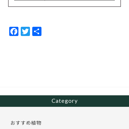
F
T
共
ac
w
有
e
itt
b
er
o
o
k
Category
おすすめ植物