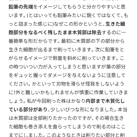
鉛筆の先端
をイメージしてもらうと分かりやすいと思
います。(とはいっても鉛筆みたいに鋭くではなくて、も
っと詰まった感じに)なぜこの形かというと、
生きた細
胞部分をなるべく残したまま木質部は除去
するのに一
番簡単な形だからです。最初に木質部の下の部分から
生きた細胞が出るまで削っていきます。次に鉛筆をと
がらせるイメージで側面を斜めに削っていきます。こ
の時ついつい力が入ってしまうと思いますが葉の部分
をギュッと握ってダメージを与えないように注意して
ください。かといって刃物を滑らせ怪我をしないよう
に！外と難しいかもしれませんが慎重に作業していきま
しょう。私が今回削った株はかなり
内部まで木質化し
ている部分があり
、少しいびつな形になりました。本当
は木質部は全部削りたかったのですが、その場合生き
た細胞も巻き添えを食らってしまうので削るのはここ
までにしました。このようなときは削りたい部分と削