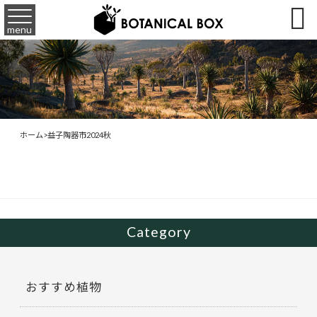

menu
ホーム
>
益子陶器市2024秋
Category
おすすめ植物