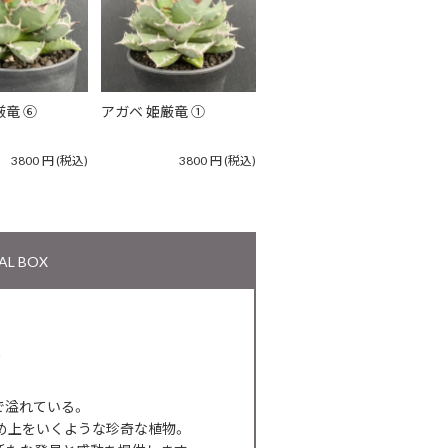
厳竜 ⑥
アガベ 姫厳竜 ①
3800
円
(税込)
3800
円
(税込)
L BOX
で溢れている。
め上をいくような珍奇な植物。