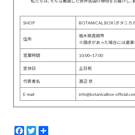
私たちは、そんな厳選した世界各国の植物をお届けし、
SHOP
BOTANICAL BOX（ボタニ
栃木県真岡市
住所
※請求があった場合には遅滞
営業時間
10:00~17:00
定休日
土日祝
代表者名
渡辺 京
E-mail
info@botanicalbox-official.co
F
T
共