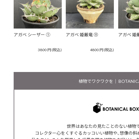
アガベ シーザー ①
アガベ 姫厳竜 ⑪
アガベ 姫
3800
円
(税込)
4800
円
(税込)
植物でワクワクを｜ BOTANICA
世界はあなたの見たことのない植物
コレクター心をくすぐるカッコいい植物や、想像の斜