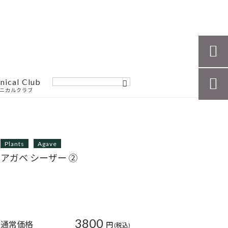

nical Club

ニカルクラブ
Plants
Agave
アガベ シーザー ②
3800
通常価格
円
(税込)